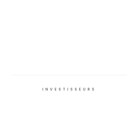
1
…
3
4
5
INVESTISSEURS