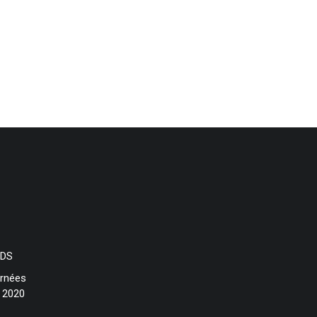
inancier de l’UE via le programme FEDER
HDS
urnées
 2020