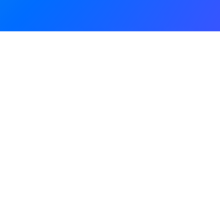
 Deux nouvelles études françaises, dévoi
e transformateur de l’Intelligence Artifici
semaine dernière lors des JFR, fournissent des preuves décisives sur l