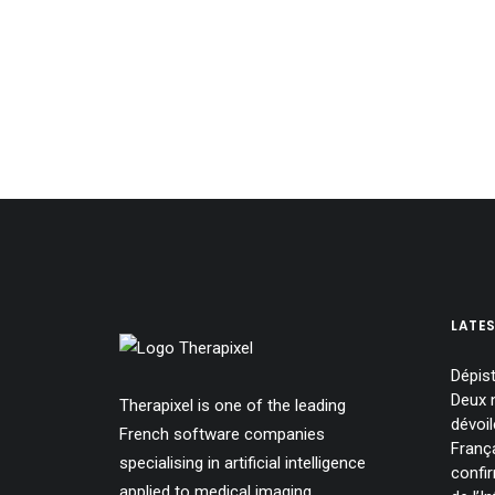
Therapixel continue le déve
Le projet R&D proposé a but la mise au point d'une
0 Commentaire
1 Minute
LATE
Dépis
Deux 
Therapixel is one of the leading
dévoi
French software companies
Franç
specialising in artificial intelligence
confi
applied to medical imaging.