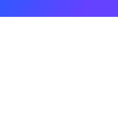
lées aux Journées Françaises
elle
'urgence et l'efficacité d'intégrer l'IA dans le…