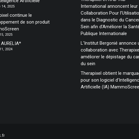
telligence Artificielle
International annoncent leur
 14, 2025
Collaboration Pour l’Utilisati
ixel continue le
dans le Diagnostic du Cance
oppement de son produit
Sein afin d’Améliorer la Sant
oScreen
Publique Internationale
15, 2025
L’Institut Bergonié annonce 
t AURELIA*
11, 2024
collaboration avec Therapixe
améliorer le dépistage du ca
du sein
Therapixel obtient le marqu
pour son logiciel d’Intelligen
Artificielle (IA) MammoScre
.fr