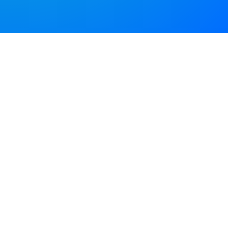
octobre 14, 2025
Dépistage du Cancer du Sein :
de Radiologie, confirment le rôl
Les résultats préliminaires, qui ont été annoncés la 
0 Commentaire
6 Minutes
janvier 15, 2025