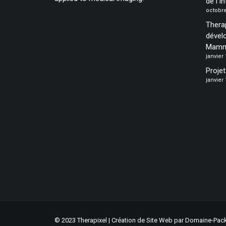
de l’In
octobre
Therap
dével
Mamm
janvier 
Proje
janvier 
© 2023 Therapixel | Création de Site Web par
Domaine-Pack