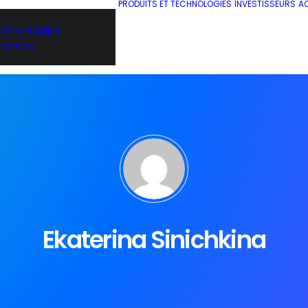
PRODUITS ET TECHNOLOGIES
INVESTISSEURS
AC
otre équipe
arrière
Ekaterina Sinichkina