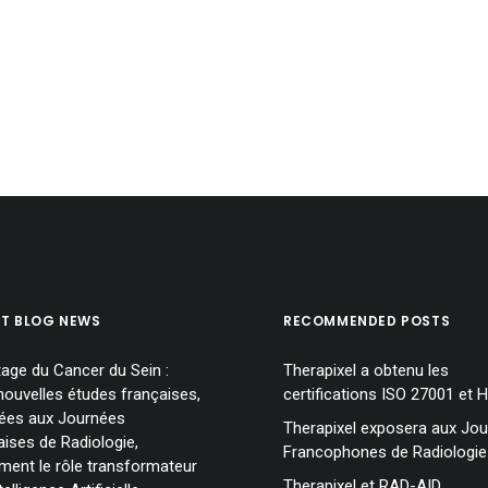
loppement de son produit MammoScreen
 nouvelle génération du logiciel MAMMOSCREEN, à l’aide du soutien f
ST BLOG NEWS
RECOMMENDED POSTS
tage du Cancer du Sein :
Therapixel a obtenu les
nouvelles études françaises,
certifications ISO 27001 et 
lées aux Journées
Therapixel exposera aux Jo
aises de Radiologie,
Francophones de Radiologie
rment le rôle transformateur
Therapixel et RAD-AID