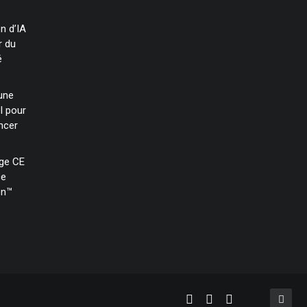
on d’IA
r du
é
une
l pour
ncer
age CE
ce
en™